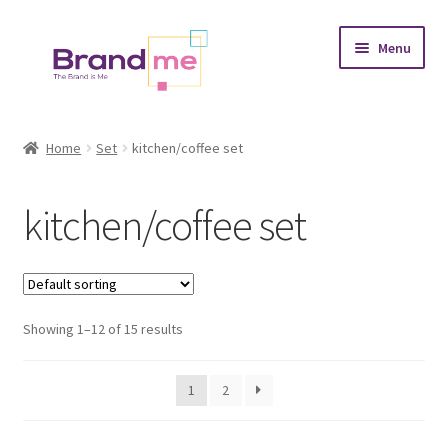
Skip
Skip
Menu
to
to
navigation
content
Expand
Tableaux
child
Home
Set
kitchen/coffee set
menu
Coasters
kitchen/coffee set
Expand
Occasions
child
menu
Expand
Placement
child
menu
Showing 1–12 of 15 results
kitchen/coffee set
Baby room
1
2
girls room