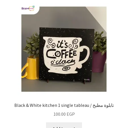
office decor
living room
Expand
Theme
child
menu
Fruiquet
Black & White kitchen 1 single tableau / تابلوة مطبخ
100.00
EGP