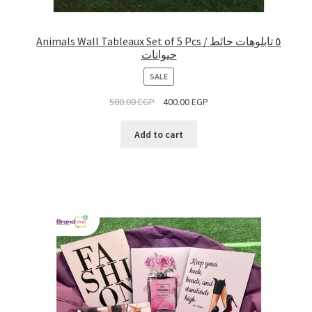
Animals Wall Tableaux Set of 5 Pcs / ٥ تابلوهات حائط
حيوانات
PRODUCT
SALE
ON
500.00
EGP
400.00
EGP
SALE
Add to cart