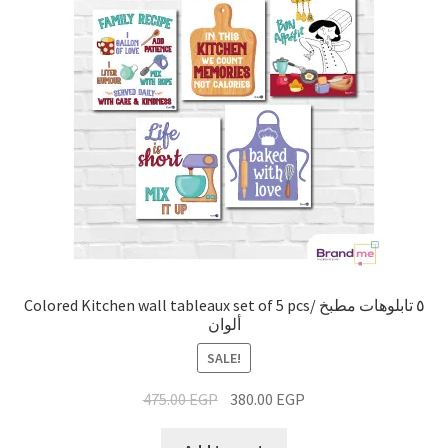
Colored Kitchen wall tableaux set of 5 pcs/ ٥ تابلوهات مطبخ
ألوان
SALE!
475.00
EGP
380.00
EGP