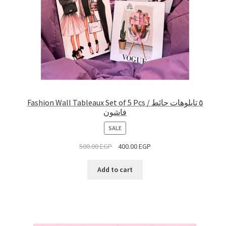
Fashion Wall Tableaux Set of 5 Pcs / ٥ تابلوهات حائط
فاشون
PRODUCT
SALE
ON
500.00
EGP
400.00
EGP
SALE
Add to cart