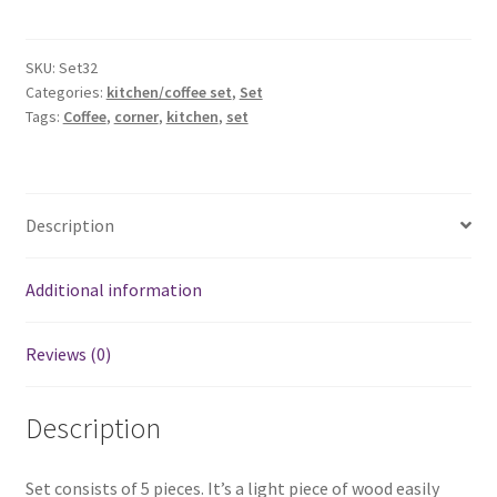
Wall
Tableaux
Set
SKU:
Set32
Categories:
kitchen/coffee set
,
Set
of
Tags:
Coffee
,
corner
,
kitchen
,
set
5
Pcs
/
٥
Description
تابلوهات
حائط
كوفي
Additional information
كورنر
quantity
Reviews (0)
Description
Set consists of 5 pieces. It’s a light piece of wood easily