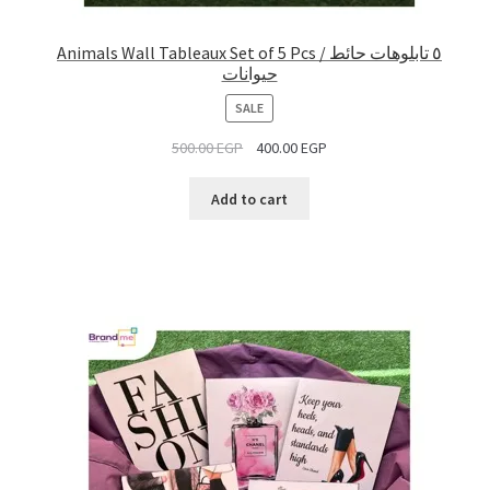
Animals Wall Tableaux Set of 5 Pcs / ٥ تابلوهات حائط
حيوانات
PRODUCT
SALE
ON
500.00
EGP
400.00
EGP
SALE
Add to cart