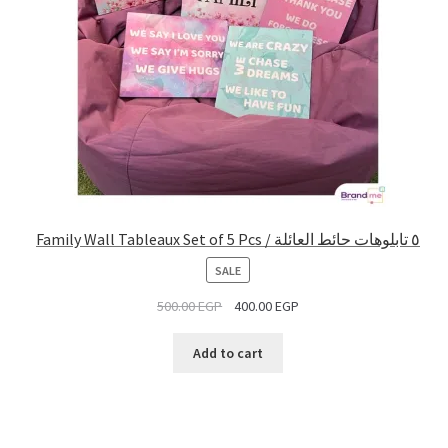
Family Wall Tableaux Set of 5 Pcs / ٥ تابلوهات حائط العائلة
PRODUCT
SALE
ON
500.00
EGP
400.00
EGP
SALE
Add to cart