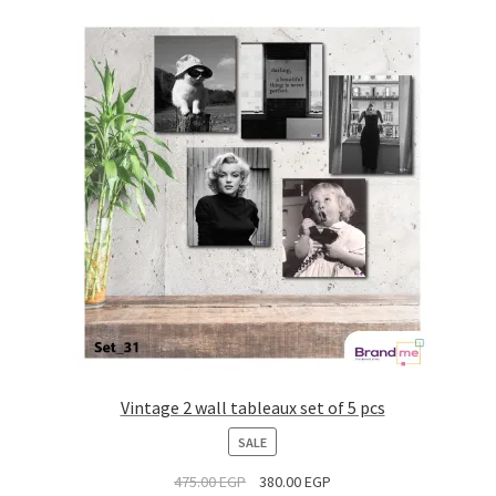
Vintage 2 wall tableaux set of 5 pcs
PRODUCT
SALE
ON
475.00
EGP
380.00
EGP
SALE