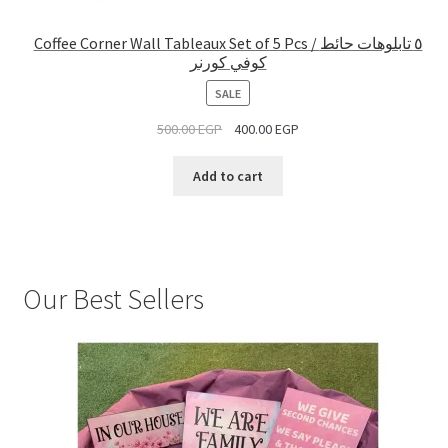
Coffee Corner Wall Tableaux Set of 5 Pcs / ٥ تابلوهات حائط
كوفي كورنر
PRODUCT
SALE
ON
500.00
EGP
400.00
EGP
SALE
Add to cart
Our Best Sellers