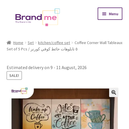
Skip
Skip
Menu
to
to
navigation
content
Expand
Tableaux
child
Home
Set
kitchen/coffee set
Coffee Corner Wall Tableaux
menu
Set of 5 Pcs / ٥ تابلوهات حائط كوفي كورنر
Coasters
Expand
Occasions
Estimated delivery on 9 - 11 August, 2026
child
SALE!
menu
Expand
Placement
child
menu
Expand
Theme
child
menu
Fruiquet