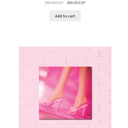
500.00
EGP
400.00
EGP
SALE
Add to cart