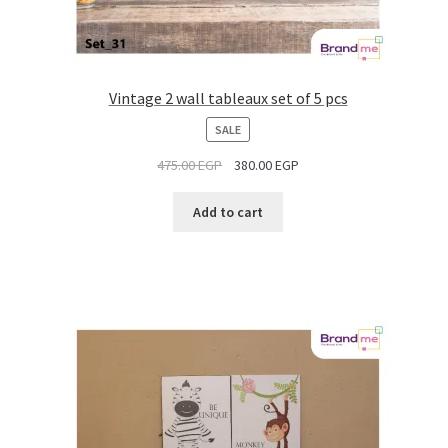
Vintage 2 wall tableaux set of 5 pcs
PRODUCT
SALE
ON
475.00
EGP
380.00
EGP
SALE
Add to cart