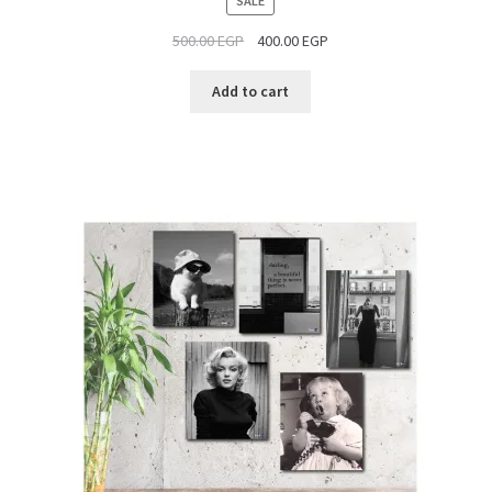
SALE
ON
500.00
EGP
400.00
EGP
SALE
Add to cart