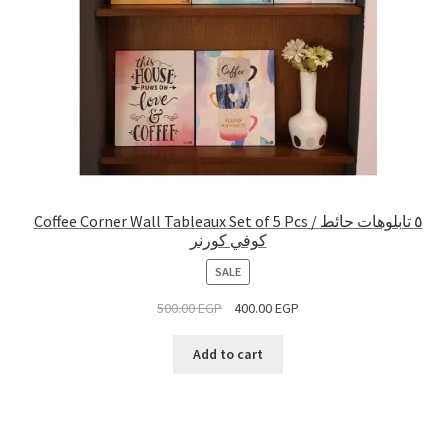
Coffee Corner Wall Tableaux Set of 5 Pcs / ٥ تابلوهات حائط
كوفي كورنر
PRODUCT
SALE
ON
500.00
EGP
400.00
EGP
SALE
Add to cart