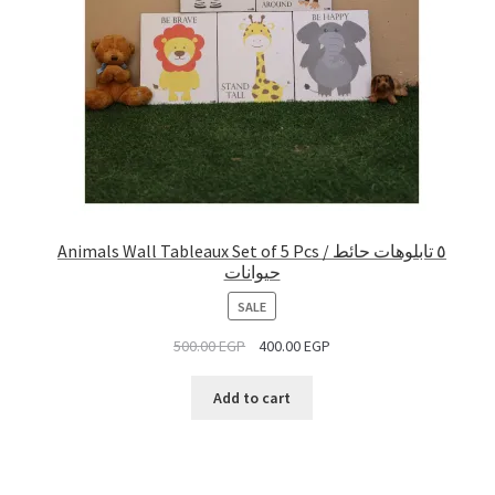
Animals Wall Tableaux Set of 5 Pcs / ٥ تابلوهات حائط
حيوانات
PRODUCT
SALE
ON
500.00
EGP
400.00
EGP
SALE
Add to cart