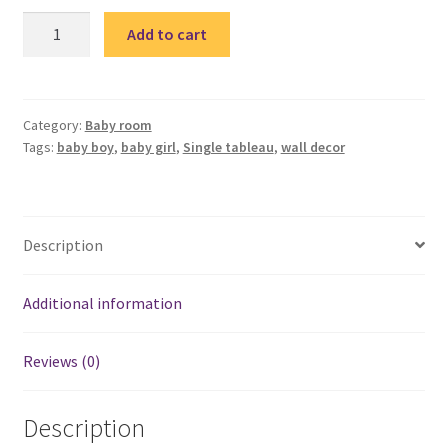
Baby
Add to cart
Animal
1
-
single
Category:
Baby room
Tags:
baby boy
,
baby girl
,
Single tableau
,
wall decor
tableau
/
تابلوة
حيوانات
Description
quantity
Additional information
Reviews (0)
Description