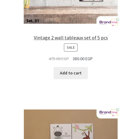
Vintage 2 wall tableaux set of 5 pcs
PRODUCT
SALE
ON
475.00
EGP
380.00
EGP
SALE
Add to cart