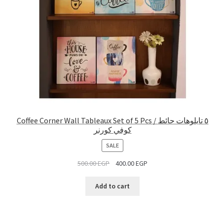
Coffee Corner Wall Tableaux Set of 5 Pcs / ٥ تابلوهات حائط
كوفي كورنر
PRODUCT
SALE
ON
500.00
EGP
400.00
EGP
SALE
Add to cart