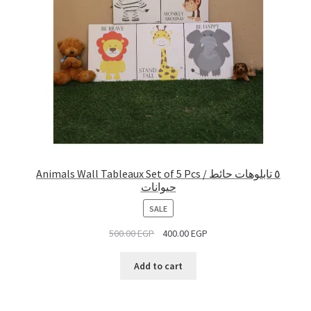
Animals Wall Tableaux Set of 5 Pcs / ٥ تابلوهات حائط
حيوانات
PRODUCT
SALE
ON
500.00
EGP
400.00
EGP
SALE
Add to cart