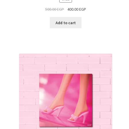
ON
500.00
EGP
400.00
EGP
SALE
Add to cart