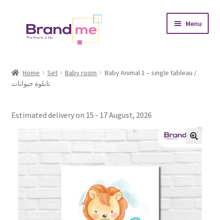
Skip
Skip
Menu
to
to
navigation
content
Expand
Tableaux
child
Home
Set
Baby room
Baby Animal 1 – single tableau /
menu
تابلوة حيوانات
Coasters
Expand
Occasions
Estimated delivery on 15 - 17 August, 2026
child
menu
Expand
Placement
child
menu
Expand
Theme
child
menu
Fruiquet