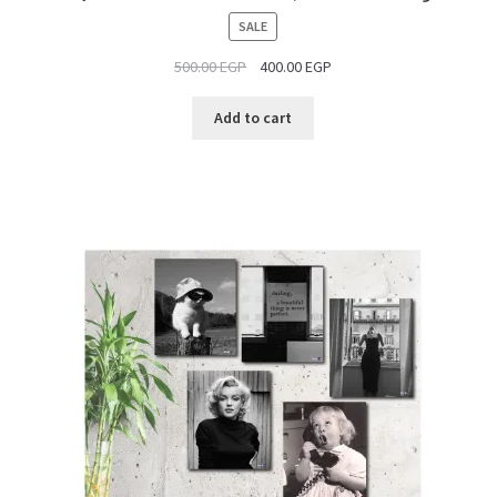
PRODUCT
SALE
ON
500.00
EGP
400.00
EGP
SALE
Add to cart