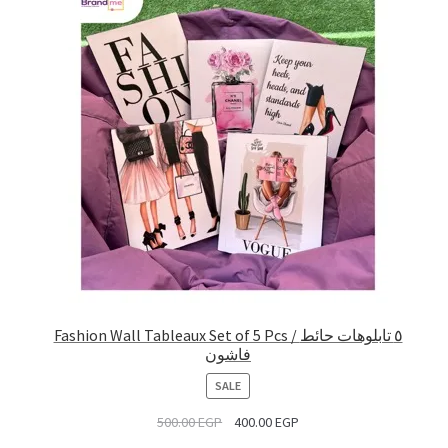
Fashion Wall Tableaux Set of 5 Pcs / ٥ تابلوهات حائط
فاشون
PRODUCT
SALE
ON
500.00
EGP
400.00
EGP
SALE