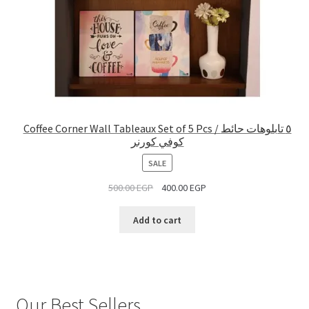
Coffee Corner Wall Tableaux Set of 5 Pcs / ٥ تابلوهات حائط
كوفي كورنر
PRODUCT
SALE
ON
500.00
EGP
400.00
EGP
SALE
Add to cart
Our Best Sellers