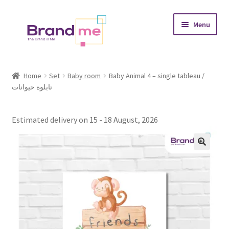
Skip
Skip
Menu
to
to
navigation
content
Expand
Tableaux
child
Home
Set
Baby room
Baby Animal 4 – single tableau /
menu
تابلوة حيوانات
Coasters
Expand
Occasions
Estimated delivery on 15 - 18 August, 2026
child
menu
Expand
Placement
child
menu
Expand
Theme
child
menu
Fruiquet