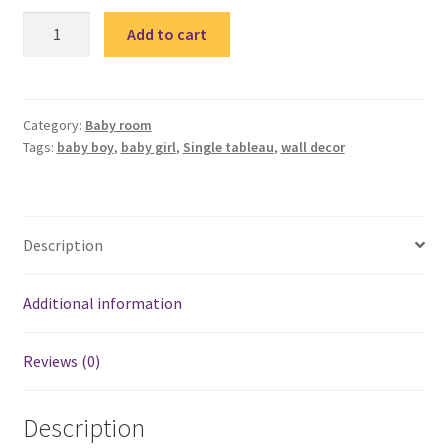
Baby
Add to cart
Animal
4
-
single
Category:
Baby room
Tags:
baby boy
,
baby girl
,
Single tableau
,
wall decor
tableau
/
تابلوة
حيوانات
Description
quantity
Additional information
Reviews (0)
Description