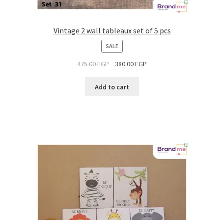
Vintage 2 wall tableaux set of 5 pcs
PRODUCT
SALE
ON
475.00
EGP
380.00
EGP
SALE
Add to cart