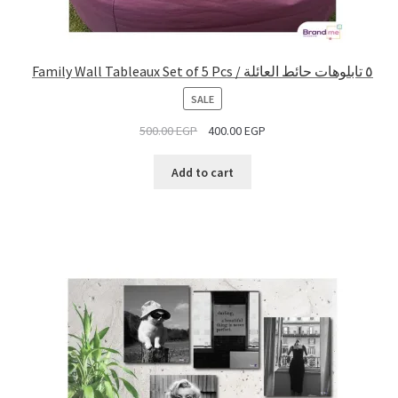
Family Wall Tableaux Set of 5 Pcs / ٥ تابلوهات حائط العائلة
PRODUCT
SALE
ON
500.00
EGP
400.00
EGP
SALE
Add to cart