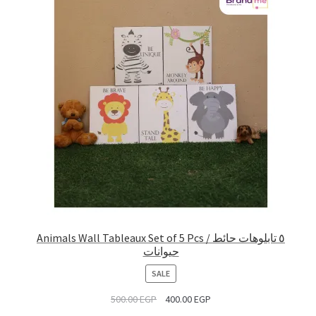
Animals Wall Tableaux Set of 5 Pcs / ٥ تابلوهات حائط
حيوانات
PRODUCT
SALE
ON
500.00
EGP
400.00
EGP
SALE