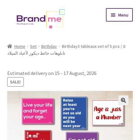
Skip
Skip
Menu
to
to
navigation
content
Expand
Tableaux
child
Home
Set
Birthday
Birthday3 tableaux set of 5 pcs / ٥
menu
تابلوهات حائط ديكور لأعياد الميلاد
Coasters
Expand
Occasions
Estimated delivery on 15 - 17 August, 2026
child
SALE!
menu
Expand
Placement
child
menu
Expand
Theme
child
menu
Fruiquet