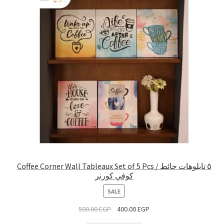
Coffee Corner Wall Tableaux Set of 5 Pcs / ٥ تابلوهات حائط
كوفي كورنر
PRODUCT
SALE
ON
500.00
EGP
400.00
EGP
SALE