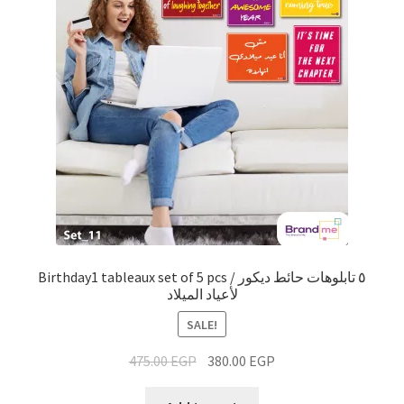
Birthday1 tableaux set of 5 pcs / ٥ تابلوهات حائط ديكور
لأعياد الميلاد
SALE!
475.00
EGP
380.00
EGP