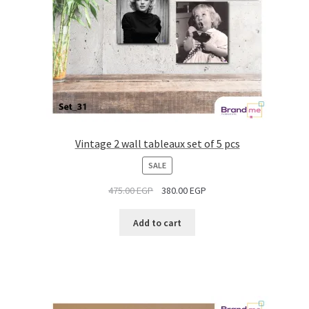
Vintage 2 wall tableaux set of 5 pcs
PRODUCT
SALE
ON
475.00
EGP
380.00
EGP
SALE
Add to cart