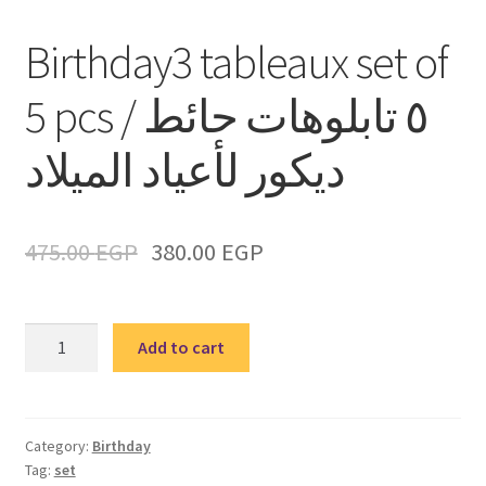
Birthday3 tableaux set of
5 pcs / ٥ تابلوهات حائط
ديكور لأعياد الميلاد
475.00
EGP
380.00
EGP
Birthday3
Add to cart
tableaux
set
of
5
Category:
Birthday
Tag:
set
pcs