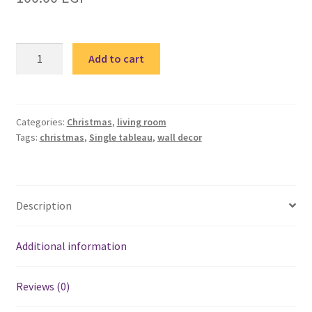
Christmas
Add to cart
4
single
tableau
/
Categories:
Christmas
,
living room
Tags:
christmas
,
Single tableau
,
wall decor
تابلوه
كريسماس
quantity
Description
Additional information
Reviews (0)