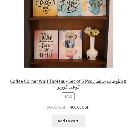
Coffee Corner Wall Tableaux Set of 5 Pcs / ٥ تابلوهات حائط
كوفي كورنر
PRODUCT
SALE
ON
500.00
EGP
400.00
EGP
SALE
Add to cart