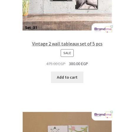
Vintage 2 wall tableaux set of 5 pcs
PRODUCT
SALE
ON
475.00
EGP
380.00
EGP
SALE
Add to cart