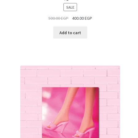
PRODUCT
SALE
ON
500.00
EGP
400.00
EGP
SALE
Add to cart