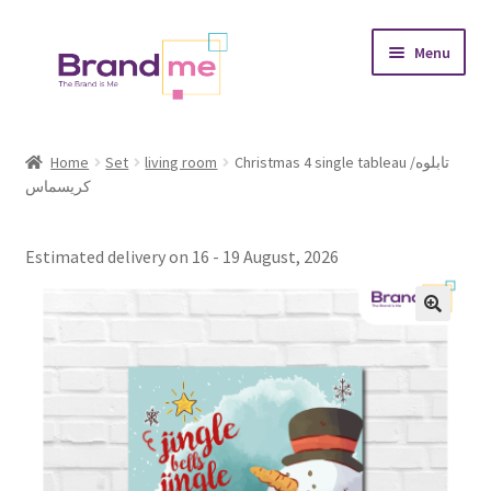
Skip
Skip
Menu
to
to
navigation
content
Expand
Tableaux
child
Home
Set
living room
Christmas 4 single tableau /تابلوه
menu
كريسماس
Coasters
Expand
Occasions
Estimated delivery on 16 - 19 August, 2026
child
menu
Expand
Placement
child
menu
Expand
Theme
child
menu
Fruiquet