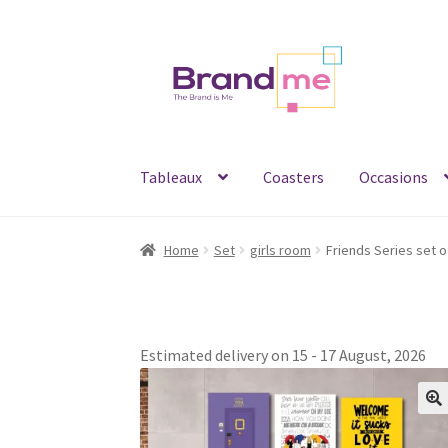
Skip
Skip
to
to
navigation
content
Tableaux
Coasters
Occasions
Home
Set
girls room
Estimated delivery on 15 - 17 August, 2026