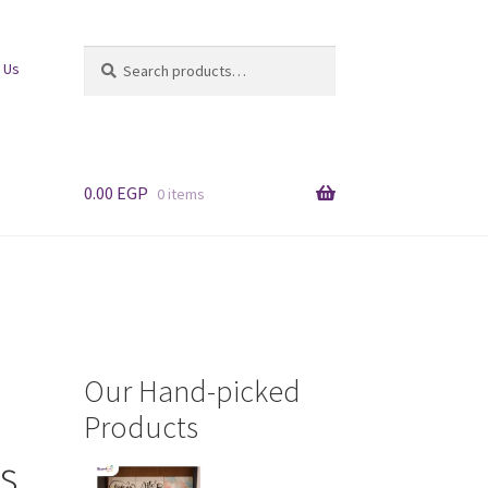
Search
Search
 Us
for:
0.00
EGP
0 items
Our Hand-picked
Products
cs