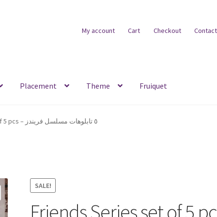
My account
Cart
Checkout
Contact
Placement
Theme
Fruiquet
Friends Series set of 5 pcs – ٥ تابلوهات مسلسل فريندز
SALE!
Friends Series set of 5 p