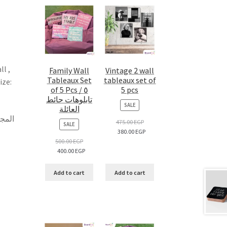
ll ,
Family Wall
Vintage 2 wall
Tableaux Set
tableaux set of
ize:
of 5 Pcs / ٥
5 pcs
تابلوهات حائط
PRODUCT
SALE
العائلة
ON
SALE
475.00
EGP
PRODUCT
SALE
380.00
EGP
ON
SALE
500.00
EGP
400.00
EGP
Add to cart
Add to cart