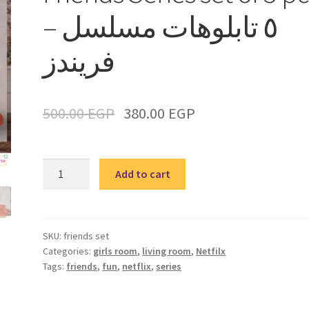
– ٥ تابلوهات مسلسل
فريندز
500.00
EGP
380.00
EGP
Friends
Add to cart
Series
set
of
5
SKU:
friends set
Categories:
girls room
,
living room
,
Netfilx
pcs
Tags:
friends
,
fun
,
netflix
,
series
-
٥
تابلوهات