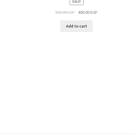
SALE!
500.00
EGP
400.00
EGP
Add to cart