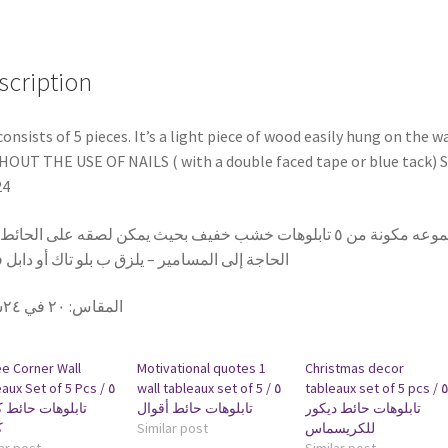
مسلسل
فريندز
quantity
scription
consists of 5 pieces. It’s a light piece of wood easily hung on the wa
OUT THE USE OF NAILS ( with a double faced tape or blue tack) S
24
المجموعه مكونة من ٥ تابلوهات خشب خفيف بحيث يمكن لصقه على الحائ
الحاجة إلى المسامير – يلزق ب بلو تاك أو دابل
٢٠ في ٢٤سم
:
المقاس
ee Corner Wall
Motivational quotes 1
Christmas decor
aux Set of 5 Pcs / ٥
wall tableaux set of 5 / ٥
tableaux set of 5 pcs / ٥
تابلوهات حائط ديكور
تابلوهات حائط أقوال
تابلوهات حائط 
ك
Similar post
للكريسماس